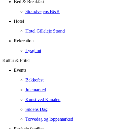
Bed & Breakfast
Strandvejens B&B
Hotel
Hotel Gilleleje Strand
Rekreation
Lysglimt
Kultur & Fritid
Events
Bakkefest
Julemarked
Kunst ved Kanalen
Sildens Dag
Torvedag og loppemarked
For hele familien