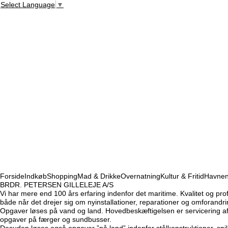
Select Language
▼
Forside
Indkøb
Shopping
Mad & Drikke
Overnatning
Kultur & Fritid
Havne
BRDR. PETERSEN GILLELEJE A/S
Vi har mere end 100 års erfaring indenfor det maritime. Kvalitet og pro
både når det drejer sig om nyinstallationer, reparationer og omforandri
Opgaver løses på vand og land. Hovedbeskæftigelsen er servicering af f
opgaver på færger og sundbusser.