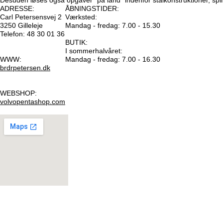
Desuden løses også opgaver ”på land” indenfor stålkonstruktioner, spil
ADRESSE:
ÅBNINGSTIDER:
Carl Petersensvej 2
Værksted:
3250 Gilleleje
Mandag - fredag: 7.00 - 15.30
Telefon: 48 30 01 36
BUTIK:
I sommerhalvåret:
WWW:
Mandag - fredag: 7.00 - 16.30
brdrpetersen.dk
WEBSHOP:
volvopentashop.com