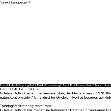
Select Language
▼
Forside
Indkøb
Shopping
Mad & Drikke
Overnatning
Kultur & Fritid
Havnen
Mere Gilleleje
Helbred
GILLELEJE GOLFKLUB
Gilleleje Golfklub er en medlemsejet klub, der blev etableret i 1970.
naturskønt område 7 km sydøst for Gilleleje. Hvert år besøges golfklu
Træningsfaciliteter og restaurant
Gilleleje Golfklub har meget fine træningsfaciliteter, en drivingrange l