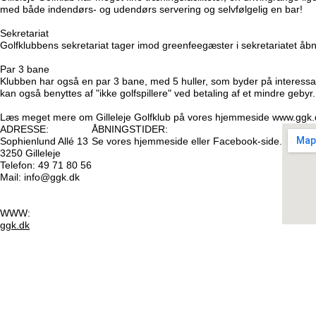
med både indendørs- og udendørs servering og selvfølgelig en bar!
Sekretariat
Golfklubbens sekretariat tager imod greenfeegæster i sekretariatet åbni
Par 3 bane
Klubben har også en par 3 bane, med 5 huller, som byder på interess
kan også benyttes af "ikke golfspillere" ved betaling af et mindre gebyr.
Læs meget mere om Gilleleje Golfklub på vores hjemmeside www.ggk.
ADRESSE:
ÅBNINGSTIDER:
Sophienlund Allé 13
Se vores hjemmeside eller Facebook-side.
3250 Gilleleje
Telefon: 49 71 80 56
Mail: info@ggk.dk
WWW:
ggk.dk